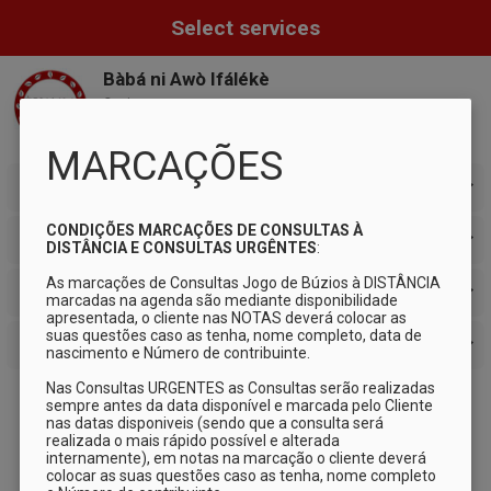
Select services
Bàbá ni Awò Ifálékè
Cacia
M
MARCAÇÕES
APPOINTMENTS
CONDIÇÕES MARCAÇÕES DE CONSULTAS À 
MEDICINA TRADICIONAL AFRICANA
DISTÂNCIA E CONSULTAS URGÊNTES
:

As marcações de Consultas Jogo de Búzios à DISTÂNCIA 
FORMAÇÕES
marcadas na agenda são mediante disponibilidade 
apresentada, o cliente nas NOTAS deverá colocar as 
suas questões caso as tenha, nome completo, data de 
OFERTAS / VOUCHERS / CARTÃO PRESENTE / OUTROS
nascimento e Número de contribuinte.  

Nas Consultas URGENTES as Consultas serão realizadas 
sempre antes da data disponível e marcada pelo Cliente 
nas datas disponiveis (sendo que a consulta será 
realizada o mais rápido possível e alterada 
internamente), em notas na marcação o cliente deverá 
colocar as suas questões caso as tenha, nome completo 