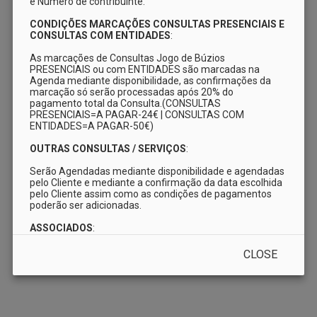
e Número de contribuinte.

powered by
zappysoftware.com
CONDIÇÕES MARCAÇÕES CONSULTAS PRESENCIAIS E 
CONSULTAS COM ENTIDADES
:

As marcações de Consultas Jogo de Búzios 
PRESENCIAIS ou com ENTIDADES são marcadas na 
Agenda mediante disponibilidade, as confirmações da 
marcação só serão processadas após 20% do 
pagamento total da Consulta.(CONSULTAS 
PRESENCIAIS=A PAGAR-24€ | CONSULTAS COM 
ENTIDADES=A PAGAR-50€)

OUTRAS CONSULTAS / SERVIÇOS
:

Serão Agendadas mediante disponibilidade e agendadas 
pelo Cliente e mediante a confirmação da data escolhida 
pelo Cliente assim como as condições de pagamentos 
poderão ser adicionadas.

ASSOCIADOS
:

Caso seja Associado do TUTO ou dos Terreiros de 
CLOSE
Portugal deverá de inserir o seu nº de Associado em 
notas.

PAGAMENTOS APÓS MARCAÇÃO
:
