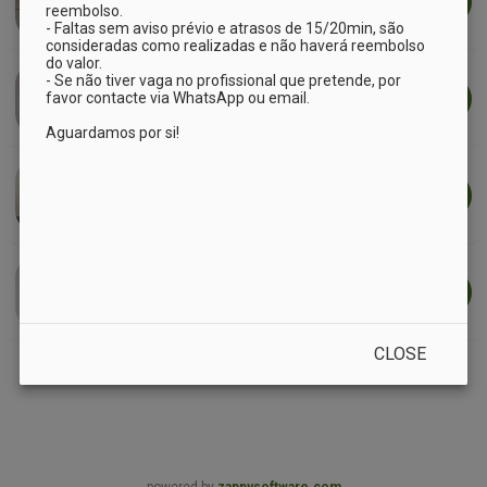
APPOINTMENT
reembolso.

- Faltas sem aviso prévio e atrasos de 15/20min, são 
consideradas como realizadas e não haverá reembolso 
do valor.

Dra. Fernanda Marques
- Se não tiver vaga no profissional que pretende, por 
Nutrição Funcional em Oncologia
favor contacte via WhatsApp ou email.

APPOINTMENT
Dra. Maria Clara Martins
Médica Endocrinologista
APPOINTMENT
Dra. Rita Xavier
Medicina Geral e Familiar
APPOINTMENT
CLOSE