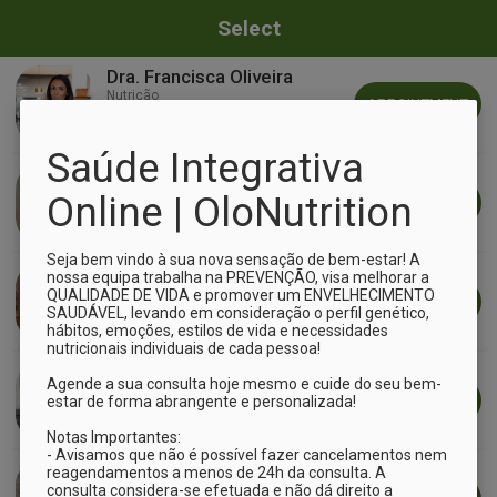
Select
Dra. Francisca Oliveira
Nutrição
APPOINTMENT
Saúde Integrativa 
Dra. Francisca Magalhães
Nutrição
Online | OloNutrition
APPOINTMENT
Seja bem vindo à sua nova sensação de bem-estar! A 
Dra. Eduarda Carvalho
nossa equipa trabalha na PREVENÇÃO, visa melhorar a 
Nutrição no Desporto
QUALIDADE DE VIDA e promover um ENVELHECIMENTO 
APPOINTMENT
SAUDÁVEL, levando em consideração o perfil genético, 
hábitos, emoções, estilos de vida e necessidades 
nutricionais individuais de cada pessoa!

Dra. Sara Freitas
Agende a sua consulta hoje mesmo e cuide do seu bem-
Nutrição Materno-Infantil
APPOINTMENT
estar de forma abrangente e personalizada!

Notas Importantes:

- Avisamos que não é possível fazer cancelamentos nem 
Dra. Andreia Pais
reagendamentos a menos de 24h da consulta. A 
consulta considera-se efetuada e não dá direito a 
Nutrição