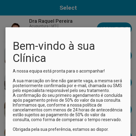
Select
Dra Raquel Pereira
Acupuntura | MTC
APPOINTMENT
Bem-vindo à sua 
Dr Fernando Miranda
Hipnose Clínica Transpessoal
Clínica
APPOINTMENT
A nossa equipa está pronta para o acompanhar!

Dra Tânia Gorducho
Psicoterapia Corporal e Parentalidade
A sua marcação on-line não garante vaga, a mesma será 
APPOINTMENT
posteriormente confirmada por e-mail, chamada ou SMS 
pelo especialista responsável pelo seu tratamento.

A confirmação do seu primeiro agendamento é concluída 
após pagamento prévio de 50% do valor da sua consulta.

Alexandra Stefancu
Informamos que, conforme a nossa política de 
Drenagem Linfática | Massagem
APPOINTMENT
cancelamentos com menos de 24 horas de antecedência 
Terapêutica
estão sujeitos ao pagamento de 50% do valor da 
consulta, como forma de compensar o tempo reservado.

Dra Rafaela Valagão
Obrigada pela sua preferência, estamos ao dispor.

Naturopatia, Reflexologia