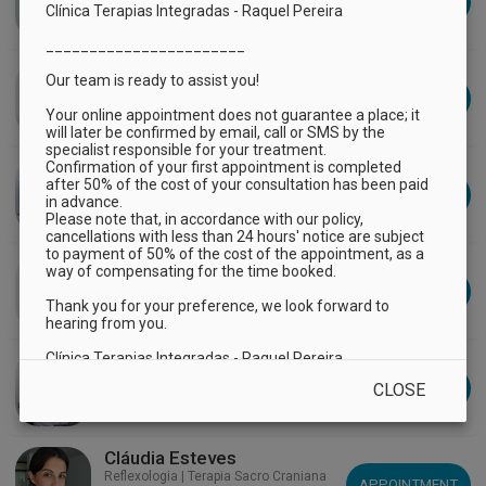
APPOINTMENT
Clínica Terapias Integradas - Raquel Pereira 

_______________________

Dra Joana Dias
Our team is ready to assist you!

Psicologia Clínica
APPOINTMENT
Your online appointment does not guarantee a place; it 
will later be confirmed by email, call or SMS by the 
specialist responsible for your treatment.

Dra Susana Costa
Confirmation of your first appointment is completed 
after 50% of the cost of your consultation has been paid 
Acupuntura | Massagem Tui Na
APPOINTMENT
in advance.

Please note that, in accordance with our policy, 
cancellations with less than 24 hours' notice are subject 
to payment of 50% of the cost of the appointment, as a 
Dra Inês Ramos
way of compensating for the time booked.

Acupuntura | Microagulhamento
APPOINTMENT
Thank you for your preference, we look forward to 
hearing from you.

Clínica Terapias Integradas - Raquel Pereira 
Catarina Alcântara
Acupuntura & Massagem Terapêutica
APPOINTMENT
CLOSE
Cláudia Esteves
Reflexologia | Terapia Sacro Craniana
APPOINTMENT