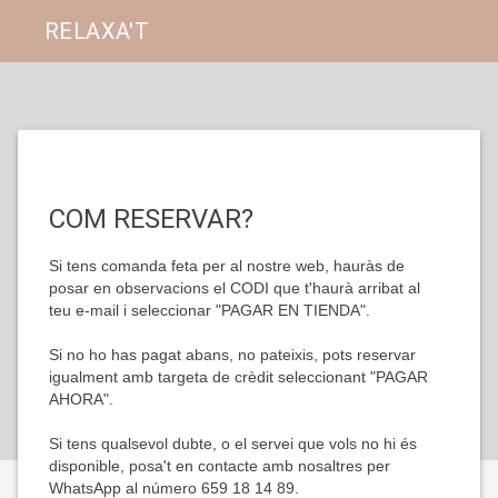
RELAXA'T
COM RESERVAR?
Si tens comanda feta per al nostre web, hauràs de 
posar en observacions el CODI que t'haurà arribat al 
teu e-mail i seleccionar "PAGAR EN TIENDA".

Si no ho has pagat abans, no pateixis, pots reservar 
igualment amb targeta de crèdit seleccionant "PAGAR 
AHORA".

Si tens qualsevol dubte, o el servei que vols no hi és 
disponible, posa't en contacte amb nosaltres per 
WhatsApp al número 659 18 14 89.
