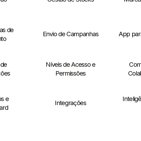
as de
Envio de Campanhas
App para
to
 de
Níveis de Acesso e
Com
ções
Permissões
Cola
os e
Inteligê
Integrações
ard