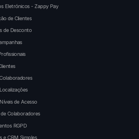
s Eletrónicos - Zappy Pay
ão de Clientes
 de Desconto
Campanhas
rofissionais
lientes
 Colaboradores
Localizações
Níveis de Acesso
 de Colaboradores
entos RGPD
os e CRM Simples