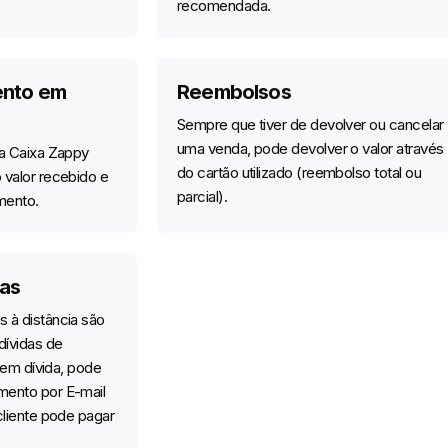
recomendada.
ento em
Reembolsos
Sempre que tiver de devolver ou cancelar
uma venda, pode devolver o valor através
 a Caixa Zappy
do cartão utilizado (reembolso total ou
 valor recebido e
parcial).
mento.
das
 à distância são
dívidas de
r em dívida, pode
mento por E-mail
cliente pode pagar