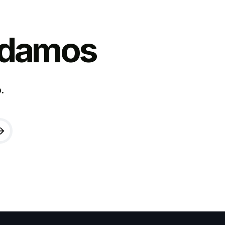
udamos
.