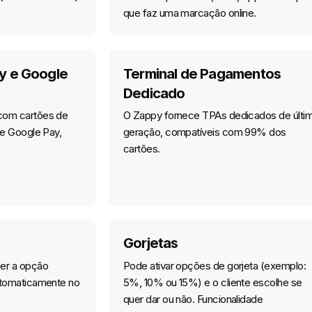
que faz uma marcação online.
y e Google
Terminal de Pagamentos
Dedicado
com cartões de
O Zappy fornece TPAs dedicados de últi
 e Google Pay,
geração, compatíveis com 99% dos
cartões.
Gorjetas
her a opção
Pode ativar opções de gorjeta (exemplo:
utomaticamente no
5%, 10% ou 15%) e o cliente escolhe se
quer dar ou não. Funcionalidade