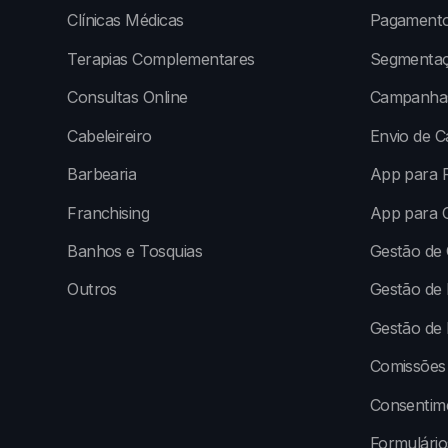
Clínicas Médicas
Pagamento
Terapias Complementares
Segmentaç
Consultas Online
Campanhas
Cabeleireiro
Envio de 
Barbearia
App para P
Franchising
App para C
Banhos e Tosquias
Gestão de
Outros
Gestão de 
Gestão de 
Comissões
Consentim
Formulári