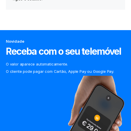
Novidade
Receba com o seu telemóvel
O valor aparece automaticamente.
O cliente pode pagar com Cartão, Apple Pay ou Google Pay.